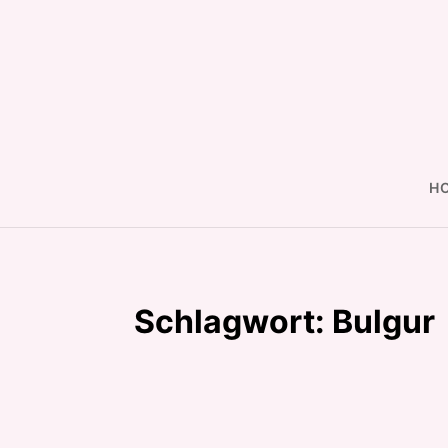
Skip
to
content
H
Schlagwort:
Bulgur