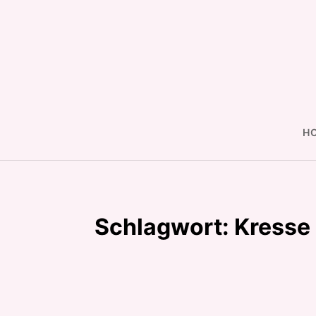
Skip
to
content
H
Schlagwort:
Kresse