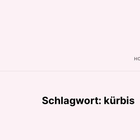
Skip
to
content
H
Schlagwort:
kürbis