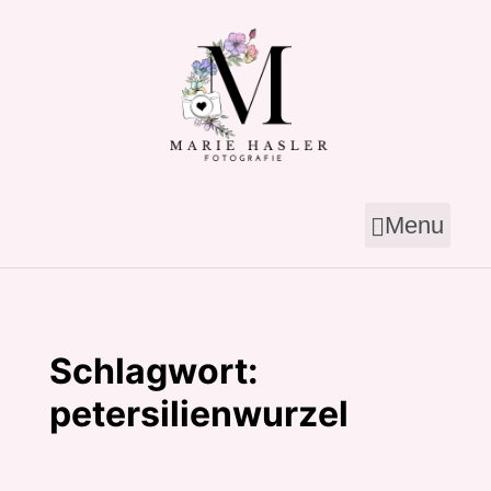
Skip
to
content
Menu
Schlagwort:
petersilienwurzel